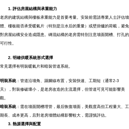
1. 評估房屋結構與承重能力
老房的建筑結構與樓板承重能力是首要考量。安裝前需請專業人士評估墻
體、樓板能否承受暖氣片（特別是注水后的重量）或壁掛爐的荷載，避免
對房屋結構安全造成隱患。磚混結構的老房需特別注意墻面開槽、打孔的
可行性。
2. 明確供暖系統形式選擇
常見選擇有明裝暖氣片和暗裝管道系統。
明裝系統
：管道沿墻角、踢腳線布置，安裝快速、工期短（通常2-3
天），對裝修破壞小，是老房改造的主流選擇，但管道可見可能影響美
觀。
暗裝系統
：需在墻面開槽埋管，最后恢復墻面，美觀度高但工程量大、工
期長、成本更高，且對老房墻體結構影響較大，需謹慎評估。
3. 熱源選擇與配置