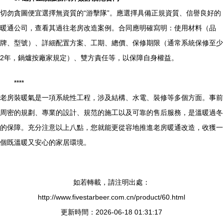
切勿貪圖便宜選擇無資質的“游擊隊”。應選擇具備正規資質、信譽良好的
暖通公司，查看其過往老房改造案例。合同應明確寫明：使用材料（品
牌、型號）、詳細配置方案、工期、總價、保修期限（通常系統保修至少
2年，鍋爐按廠家規定）、雙方責任等，以保障自身權益。
****
老房裝暖氣是一項系統性工程，涉及結構、水電、裝修等多個方面。事前
周密的規劃、專業的設計、規范的施工以及可靠的售后服務，是溫暖過冬
的保障。充分注意以上八點，您就能更從容地推進老房暖通改造，收獲一
個既溫暖又安心的家居環境。
如若轉載，請注明出處：
http://www.fivestarbeer.com.cn/product/60.html
更新時間：2026-06-18 01:31:17