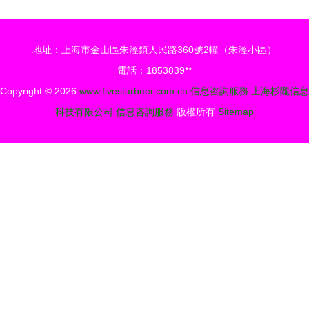
路
全解析
政務服務中
心信息咨詢
地址：上海市金山區朱涇鎮人民路360號2幢（朱涇小區）
服務再創佳
電話：1853839**
績
Copyright © 2026
www.fivestarbeer.com.cn
信息咨詢服務
上海杉隴信息
科技有限公司
信息咨詢服務
版權所有
Sitemap