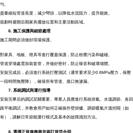
勻。
盡量縮短管道長度，減少彎頭，以降低水流阻力，提升能效。
規劃時避開后期家具擺放位置和主要活動區域。
6. 施工保護與細節處理
施工期間必須做好現場保護。
對家具、地板、燈具等進行覆蓋保護，防止粉塵污染和磕碰。
管道穿墻處需加裝套管，并做好密封，防止噪音和破壞墻體。
安裝完成后，必須進行系統打壓測試（通常要求至少0.8MPa壓力，保壓
一段時間無壓降），確保所有管道、接口無滲漏。
7. 系統調試與運行指導
安裝完畢后的調試至關重要。專業人員應進行系統排氣、水溫調節、各回
路平衡調試，并教會用戶如何正確操作壁掛爐、調節暖氣片溫控閥（如
有），講解日常節能運行模式及基本的故障識別方法。
8. 選擇正規服務商并簽訂規范合同