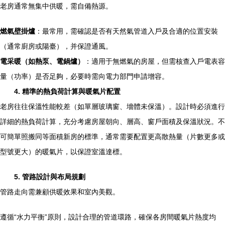
老房通常無集中供暖，需自備熱源。
燃氣壁掛爐
：最常用，需確認是否有天然氣管道入戶及合適的位置安裝
（通常廚房或陽臺），并保證通風。
電采暖（如熱泵、電鍋爐）
：適用于無燃氣的房屋，但需核查入戶電表容
量（功率）是否足夠，必要時需向電力部門申請增容。
4. 精準的熱負荷計算與暖氣片配置
老房往往保溫性能較差（如單層玻璃窗、墻體未保溫）。設計時必須進行
詳細的熱負荷計算，充分考慮房屋朝向、層高、窗戶面積及保溫狀況。不
可簡單照搬同等面積新房的標準，通常需要配置更高散熱量（片數更多或
型號更大）的暖氣片，以保證室溫達標。
5. 管路設計與布局規劃
管路走向需兼顧供暖效果和室內美觀。
遵循“水力平衡”原則，設計合理的管道環路，確保各房間暖氣片熱度均