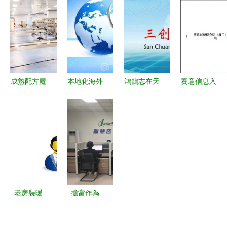
智慧用電全
攜創新產品
洲大學這些
產品到市場
系產品亮相
亮相第26屆
專業明年學
洞察一站式
FIOT2021
中國高速公
費飆升，留
信息指南
中國消防物
路信息化大
學生直
聯網大會
會
呼“讀不起”
成熟配方魔
本地化海外
鴻鵠志在天
賽意信息入
芋粉生產工
倉一條龍服
宇，燕雀心
選廈門火炬
廠加工項目
務 為跨境
系檐下——
高新區智能
一站托管與
電商插上翅
記蘭州財經
制造服務
在線咨詢服
膀的信息咨
大學隴橋學
商，信息咨
務全解析
詢賦能
院2013級
詢服務助力
工商管理系
產業升級
優秀畢業生
老房裝暖
擔當作為
程前的信息
氣，8條關
事爭一流
咨詢服務之
鍵注意事項
——淄川區