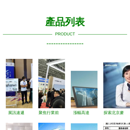
產品列表
PRODUCT
----------------
展訊速遞
聚焦行業前
漲幅高達
探索北京麥
統一通信攜
沿,利亞德
113%！澳
克維爾 從